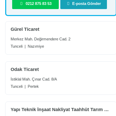
0212 875 83 53
E-posta Gönder
Gürel Ticaret
Merkez Mah. Değirmendere Cad. 2
Tunceli
|
Nazımiye
Odak Ticaret
İstiklal Mah. Çınar Cad. 8/A
Tunceli
|
Pertek
Yapı Teknik İnşaat Nakliyat Taahhüt Tarım Soğutma San.tic.ltd.şti.