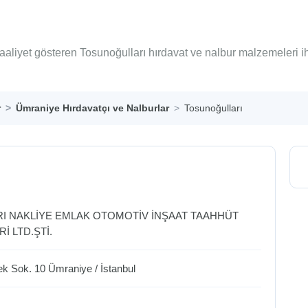
aaliyet gösteren Tosunoğulları hırdavat ve nalbur malzemeleri i
r
Ümraniye Hırdavatçı ve Nalburlar
Tosunoğulları
I NAKLİYE EMLAK OTOMOTİV İNŞAAT TAAHHÜT
İ LTD.ŞTİ.
ek Sok. 10
Ümraniye
/
İstanbul