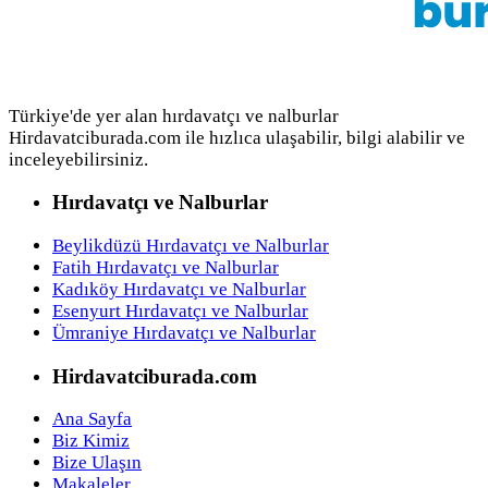
Türkiye'de yer alan hırdavatçı ve nalburlar
Hirdavatciburada.com ile hızlıca ulaşabilir, bilgi alabilir ve
inceleyebilirsiniz.
Hırdavatçı ve Nalburlar
Beylikdüzü Hırdavatçı ve Nalburlar
Fatih Hırdavatçı ve Nalburlar
Kadıköy Hırdavatçı ve Nalburlar
Esenyurt Hırdavatçı ve Nalburlar
Ümraniye Hırdavatçı ve Nalburlar
Hirdavatciburada.com
Ana Sayfa
Biz Kimiz
Bize Ulaşın
Makaleler