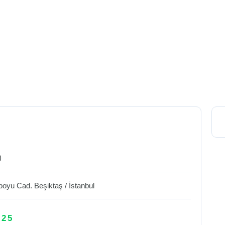
)
boyu Cad.
Beşiktaş
/
İstanbul
 25