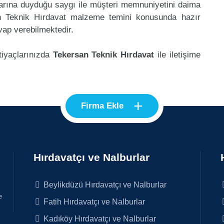
klarına duyduğu saygı ile müşteri memnuniyetini daima
n Teknik Hırdavat malzeme temini konusunda hazır
vap verebilmektedir.
tiyaçlarınızda
Tekersan Teknik Hırdavat
ile iletişime
+
Firma Ekle
Hırdavatçı ve Nalburlar
Beylikdüzü Hırdavatçı ve Nalburlar
e
Fatih Hırdavatçı ve Nalburlar
Kadıköy Hırdavatçı ve Nalburlar