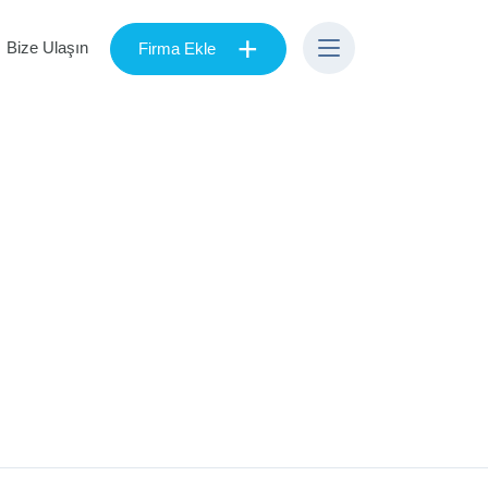
+
Bize Ulaşın
Firma Ekle