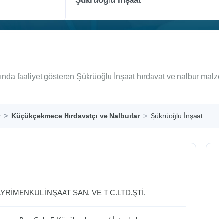
nda faaliyet gösteren Şükrüoğlu İnşaat hırdavat ve nalbur malz
r
Küçükçekmece Hırdavatçı ve Nalburlar
Şükrüoğlu İnşaat
RİMENKUL İNŞAAT SAN. VE TİC.LTD.ŞTİ.