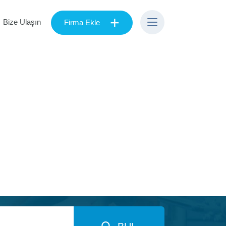
+
Bize Ulaşın
Firma Ekle