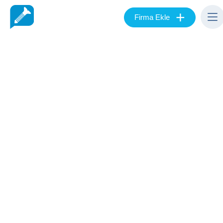
+
Firma Ekle