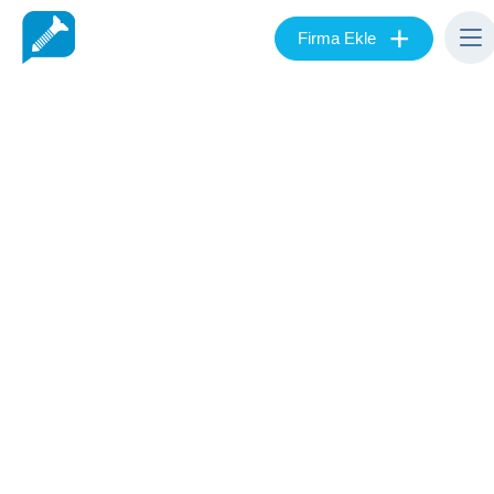
+
Firma Ekle