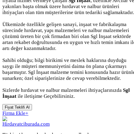
fiyatla hizmet vermeye çalışan
Sgl İnşaat
, özellikle Avcılar v
yakınları başta olmak üzere hırdavat ve nalbur ürünleri
ihtiyaçları olan tüm müşterilerine ürün tedariki sağlamaktadır.
Ülkemizde özellikle gelişen sanayi, inşaat ve fabrikalaşma
sürecinde hırdavat, yapı malzemeleri ve nalbur malzemeleri
çözümü üreten bir çok firmadan biri olan Sgl İnşaat sektörde
artan rekabet doğrultusunda en uygun ve hızlı temin imkanı il
artı değer kazanmaktadır.
Sahibi olduğu; bilgi birikimi ve meslek haklarına duyduğu
saygı ile müşteri memnuniyetini daima ön plana çıkarmayı
başarmıştır. Sgl İnşaat malzeme temini konusunda hazır ürünl
sunarken; özel siparişlerinize de cevap verebilmektedir.
Sizlerde hırdavat ve nalbur malzemeleri ihtiyaçlarınızda
Sgl
İnşaat
ile iletişime Geçebilirsiniz.
Fiyat Teklifi Al
Firma Ekle
+