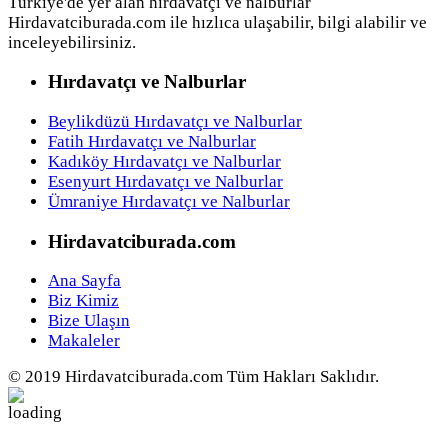
Türkiye'de yer alan hırdavatçı ve nalburlar
Hirdavatciburada.com ile hızlıca ulaşabilir, bilgi alabilir ve
inceleyebilirsiniz.
Hırdavatçı ve Nalburlar
Beylikdüzü Hırdavatçı ve Nalburlar
Fatih Hırdavatçı ve Nalburlar
Kadıköy Hırdavatçı ve Nalburlar
Esenyurt Hırdavatçı ve Nalburlar
Ümraniye Hırdavatçı ve Nalburlar
Hirdavatciburada.com
Ana Sayfa
Biz Kimiz
Bize Ulaşın
Makaleler
© 2019 Hirdavatciburada.com Tüm Hakları Saklıdır.