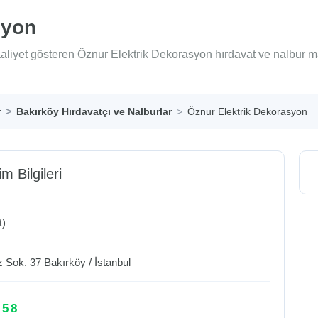
syon
aaliyet gösteren Öznur Elektrik Dekorasyon hırdavat ve nalbur m
r
Bakırköy Hırdavatçı ve Nalburlar
Öznur Elektrik Dekorasyon
im Bilgileri
t)
iz Sok. 37
Bakırköy
/
İstanbul
 58