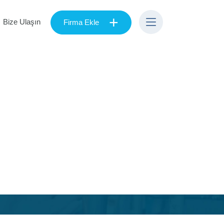
+
Bize Ulaşın
Firma Ekle