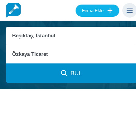
+
Firma Ekle
BUL