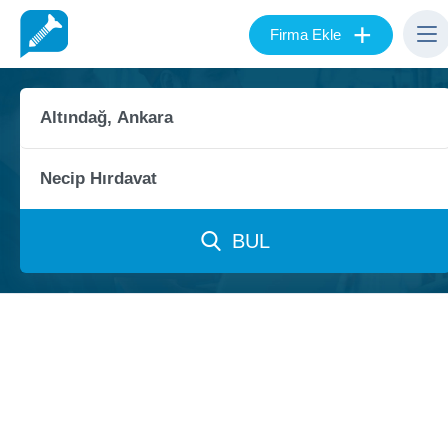
+
Firma Ekle
BUL