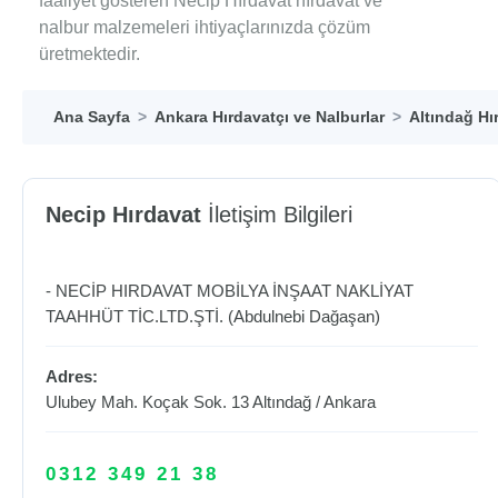
faaliyet gösteren Necip Hırdavat hırdavat ve
nalbur malzemeleri ihtiyaçlarınızda çözüm
üretmektedir.
Ana Sayfa
Ankara Hırdavatçı ve Nalburlar
Altındağ Hı
Necip Hırdavat
İletişim Bilgileri
- NECİP HIRDAVAT MOBİLYA İNŞAAT NAKLİYAT
TAAHHÜT TİC.LTD.ŞTİ. (Abdulnebi Dağaşan)
Adres:
Ulubey Mah. Koçak Sok. 13
Altındağ
/
Ankara
0312 349 21 38