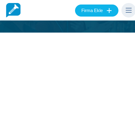
+
Firma Ekle