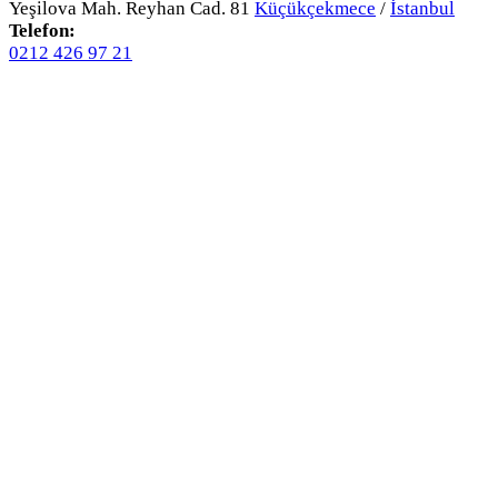
Yeşilova Mah. Reyhan Cad. 81
Küçükçekmece
/
İstanbul
Telefon:
0212 426 97 21