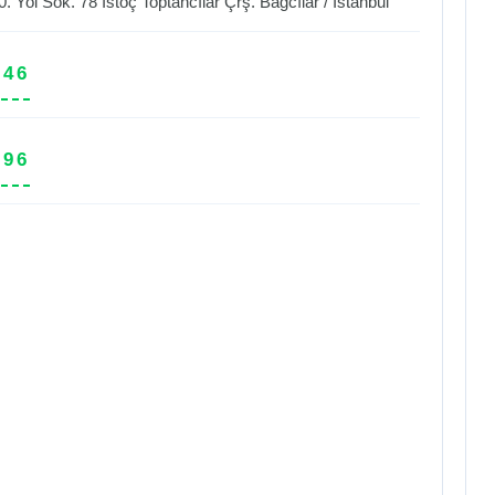
 Yol Sok. 78 İstoç Toptancılar Çrş.
Bağcılar
/
İstanbul
 46
 96