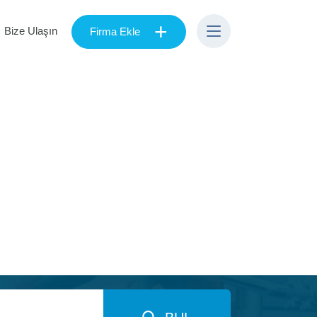
+
Bize Ulaşın
Firma Ekle