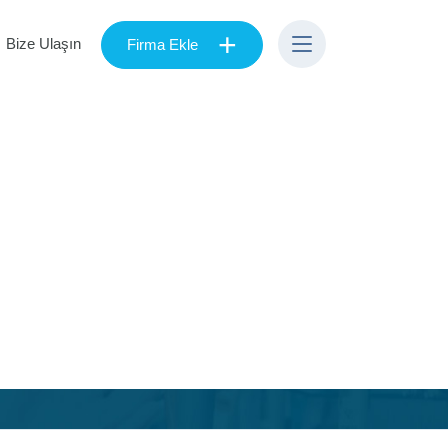
+
Bize Ulaşın
Firma Ekle