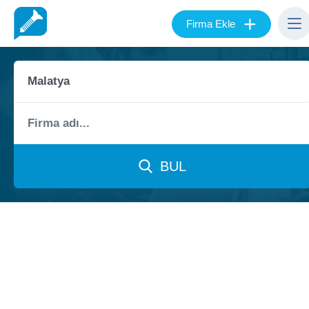
+
Firma Ekle
BUL