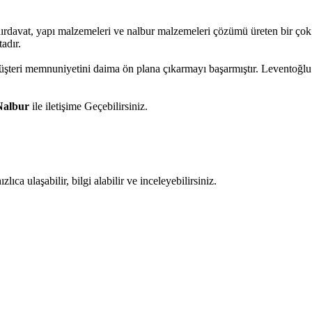
 hırdavat, yapı malzemeleri ve nalbur malzemeleri çözümü üreten bir çok
adır.
 müşteri memnuniyetini daima ön plana çıkarmayı başarmıştır. Leventoğ
Nalbur
ile iletişime Geçebilirsiniz.
ıca ulaşabilir, bilgi alabilir ve inceleyebilirsiniz.