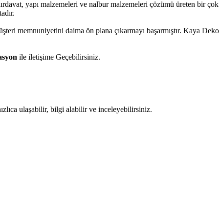
 hırdavat, yapı malzemeleri ve nalbur malzemeleri çözümü üreten bir ço
adır.
 müşteri memnuniyetini daima ön plana çıkarmayı başarmıştır. Kaya Dek
asyon
ile iletişime Geçebilirsiniz.
ıca ulaşabilir, bilgi alabilir ve inceleyebilirsiniz.