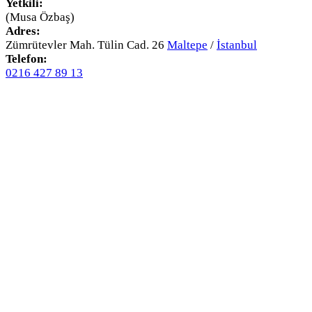
Yetkili:
(Musa Özbaş)
Adres:
Zümrütevler Mah. Tülin Cad. 26
Maltepe
/
İstanbul
Telefon:
0216 427 89 13