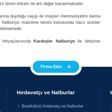
lı temin imkanı ile artı değer kazanmaktadır.
klarına duyduğu saygı ile müşteri memnuniyetini daima
r Nalburiye malzeme temini konusunda hazır ürünler
ebilmektedir.
 ihtiyaçlarınızda
Kardeşler Nalburiye
ile iletişime
+
Firma Ekle
Hırdavatçı ve Nalburlar
Beylikdüzü Hırdavatçı ve Nalburlar
e