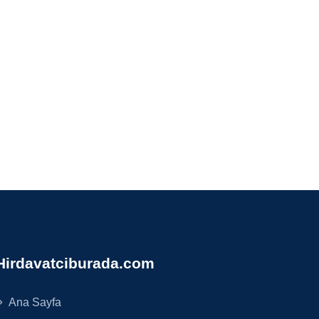
Hirdavatciburada.com
Ana Sayfa