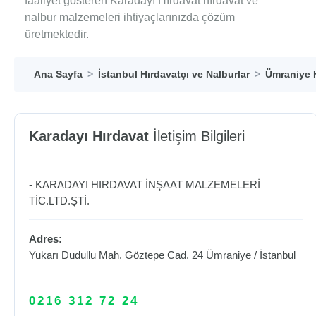
faaliyet gösteren Karadayı Hırdavat hırdavat ve
nalbur malzemeleri ihtiyaçlarınızda çözüm
üretmektedir.
Ana Sayfa
İstanbul Hırdavatçı ve Nalburlar
Ümraniye H
Karadayı Hırdavat
İletişim Bilgileri
- KARADAYI HIRDAVAT İNŞAAT MALZEMELERİ
TİC.LTD.ŞTİ.
Adres:
Yukarı Dudullu Mah. Göztepe Cad. 24
Ümraniye
/
İstanbul
0216 312 72 24