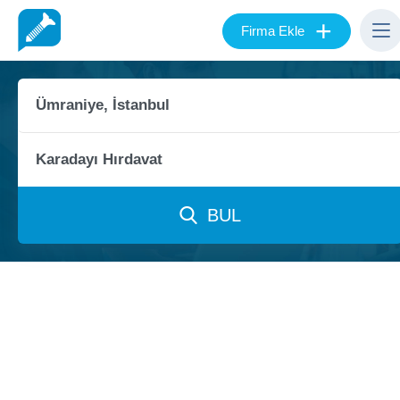
+
Firma Ekle
BUL