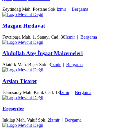
Zeytindağ Mah. Postane Sok.
İzmir
|
Bergama
Mazgan Hırdavat
Fevzipaşa Mah. 1. Sanayi Cad. 30
İzmir
|
Bergama
Abdullah Ateş İnşaat Malzemeleri
Atatürk Mah. Biçer Sok. 3
İzmir
|
Bergama
Arslan Ticaret
İslamsaray Mah. Kınık Cad. 18
İzmir
|
Bergama
Eresenler
İnkılap Mah. Vakıf Sok. 2
İzmir
|
Bergama