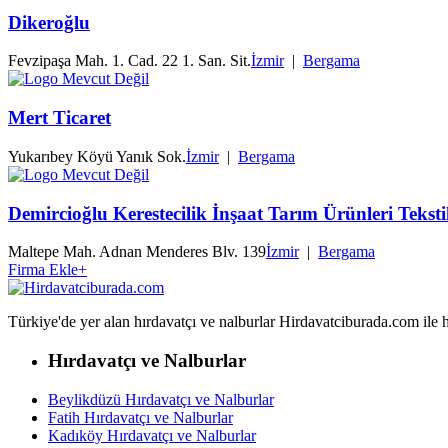
Dikeroğlu
Fevzipaşa Mah. 1. Cad. 22 1. San. Sit.
İzmir
|
Bergama
Mert Ticaret
Yukarıbey Köyü Yanık Sok.
İzmir
|
Bergama
Demircioğlu Kerestecilik İnşaat Tarım Ürünleri Tekstil 
Maltepe Mah. Adnan Menderes Blv. 139
İzmir
|
Bergama
Firma Ekle
+
Türkiye'de yer alan hırdavatçı ve nalburlar Hirdavatciburada.com ile hızl
Hırdavatçı ve Nalburlar
Beylikdüzü Hırdavatçı ve Nalburlar
Fatih Hırdavatçı ve Nalburlar
Kadıköy Hırdavatçı ve Nalburlar