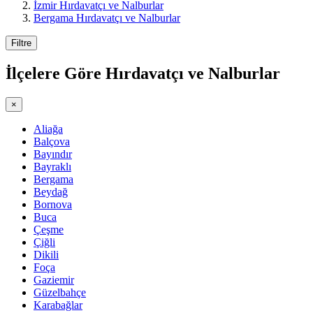
İzmir Hırdavatçı ve Nalburlar
Bergama Hırdavatçı ve Nalburlar
Filtre
İlçelere Göre
Hırdavatçı ve Nalburlar
×
Aliağa
Balçova
Bayındır
Bayraklı
Bergama
Beydağ
Bornova
Buca
Çeşme
Çiğli
Dikili
Foça
Gaziemir
Güzelbahçe
Karabağlar