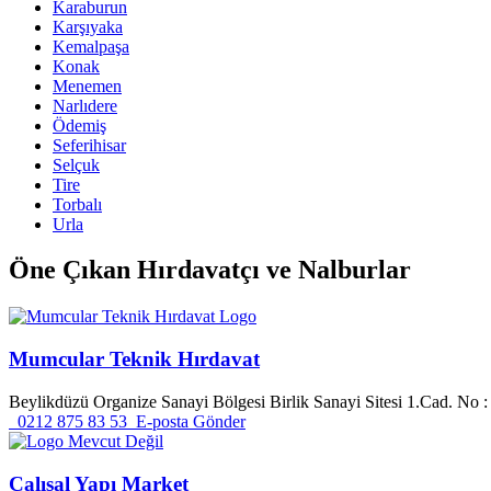
Karaburun
Karşıyaka
Kemalpaşa
Konak
Menemen
Narlıdere
Ödemiş
Seferihisar
Selçuk
Tire
Torbalı
Urla
Öne Çıkan
Hırdavatçı ve Nalburlar
Mumcular Teknik Hırdavat
Beylikdüzü Organize Sanayi Bölgesi Birlik Sanayi Sitesi 1.Cad. No :
0212 875 83 53
E-posta Gönder
Çalışal Yapı Market