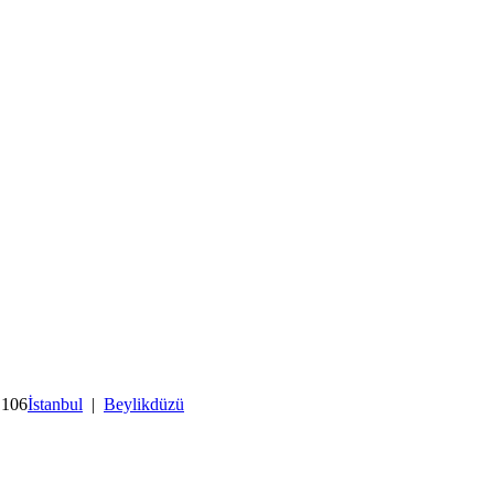
 106
İstanbul
|
Beylikdüzü