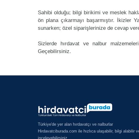
Sahibi olduğu; bilgi birikimi ve meslek ha
ön plana çıkarmayı başarmıştır. İkizler 
sunarken; özel siparişlerinize de cevap ver
Sizlerde hırdavat ve nalbur malzemeleri
Geçebilirsiniz.
Türkiye'de yer alan hırdavatçı ve nalburlar
Hirdavatciburada.com ile hızlıca ulaşabilir, bilgi alabilir v
inceleyebilirsiniz.