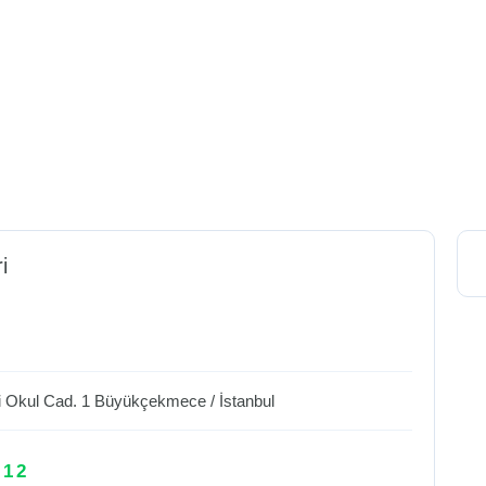
i
i Okul Cad. 1
Büyükçekmece
/
İstanbul
 12