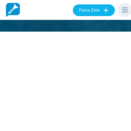
+
Firma Ekle