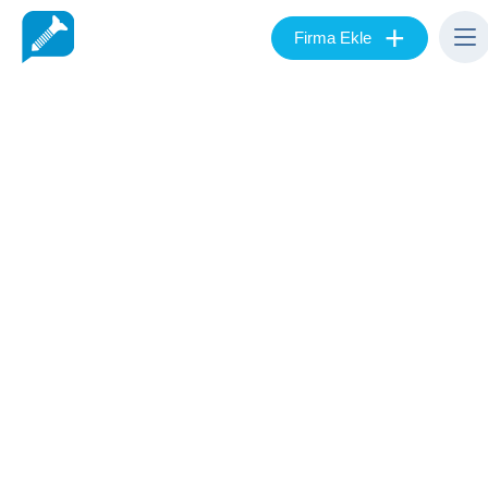
+
Firma Ekle