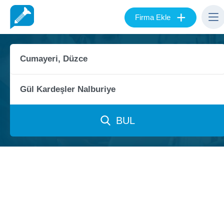
+
Firma Ekle
BUL