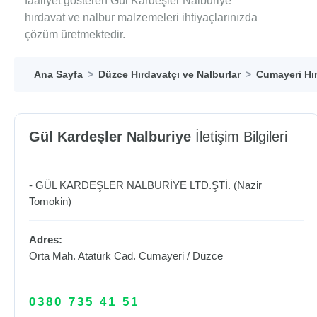
faaliyet gösteren Gül Kardeşler Nalburiye
hırdavat ve nalbur malzemeleri ihtiyaçlarınızda
çözüm üretmektedir.
Ana Sayfa
Düzce Hırdavatçı ve Nalburlar
Cumayeri Hır
Gül Kardeşler Nalburiye
İletişim Bilgileri
- GÜL KARDEŞLER NALBURİYE LTD.ŞTİ. (Nazir
Tomokin)
Adres:
Orta Mah. Atatürk Cad.
Cumayeri
/
Düzce
0380 735 41 51