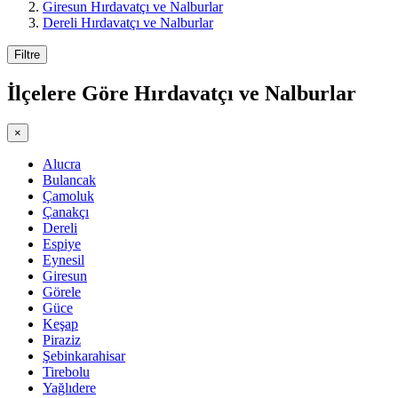
Giresun Hırdavatçı ve Nalburlar
Dereli Hırdavatçı ve Nalburlar
Filtre
İlçelere Göre
Hırdavatçı ve Nalburlar
×
Alucra
Bulancak
Çamoluk
Çanakçı
Dereli
Espiye
Eynesil
Giresun
Görele
Güce
Keşap
Piraziz
Şebinkarahisar
Tirebolu
Yağlıdere