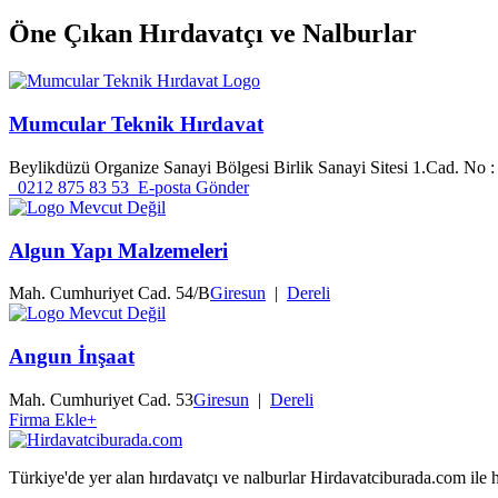
Öne Çıkan
Hırdavatçı ve Nalburlar
Mumcular Teknik Hırdavat
Beylikdüzü Organize Sanayi Bölgesi Birlik Sanayi Sitesi 1.Cad. No :
0212 875 83 53
E-posta Gönder
Algun Yapı Malzemeleri
Mah. Cumhuriyet Cad. 54/B
Giresun
|
Dereli
Angun İnşaat
Mah. Cumhuriyet Cad. 53
Giresun
|
Dereli
Firma Ekle
+
Türkiye'de yer alan hırdavatçı ve nalburlar Hirdavatciburada.com ile hızl