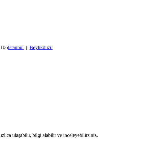
 106
İstanbul
|
Beylikdüzü
ıca ulaşabilir, bilgi alabilir ve inceleyebilirsiniz.