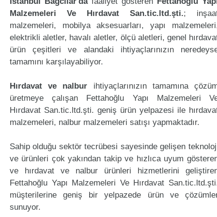
İstanbul Bağcılar'da
faaliyet gösteren
Fettahoğlu Yap
Malzemeleri Ve Hırdavat San.tic.ltd.şti.
; inşaa
malzemeleri, mobilya aksesuarları, yapı malzemeleri
elektrikli aletler, havalı aletler, ölçü aletleri, genel hırdava
ürün çeşitleri ve alandaki ihtiyaçlarınızın neredeys
tamamını karşılayabiliyor.
Hırdavat ve nalbur
ihtiyaçlarınızın tamamına çözü
üretmeye çalışan Fettahoğlu Yapı Malzemeleri V
Hırdavat San.tic.ltd.şti. geniş ürün yelpazesi ile hırdava
malzemeleri, nalbur malzemeleri satışı yapmaktadır.
Sahip olduğu sektör tecrübesi sayesinde gelişen teknoloj
ve ürünleri çok yakından takip ve hızlıca uyum göstere
ve hırdavat ve nalbur ürünleri hizmetlerini geliştire
Fettahoğlu Yapı Malzemeleri Ve Hırdavat San.tic.ltd.şti
müşterilerine geniş bir yelpazede ürün ve çözümle
sunuyor.