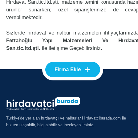
Hırdavat San.tic.ltd.şti. malzeme temini konusunda hazı
ürünler sunarken; özel siparişlerinize de ceva
verebilmektedir.
Sizlerde hırdavat ve nalbur malzemeleri ihtiyaçlarınızd
Fettahoğlu Yapı Malzemeleri Ve Hırdava
San.tic.ltd.şti.
ile iletişime Geçebilirsiniz.
+
Firma Ekle
Türkiye'de yer alan hırdavatçı ve nalburlar Hirdavatciburada.com ile
hızlıca ulaşabilir, bilgi alabilir ve inceleyebilirsiniz.