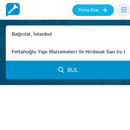
+
Firma Ekle
BUL