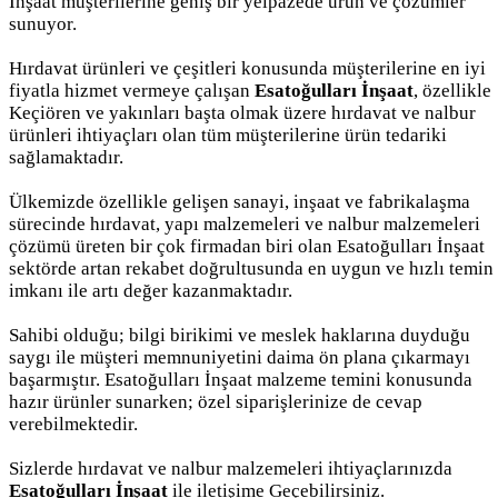
İnşaat müşterilerine geniş bir yelpazede ürün ve çözümler
sunuyor.
Hırdavat ürünleri ve çeşitleri konusunda müşterilerine en iyi
fiyatla hizmet vermeye çalışan
Esatoğulları İnşaat
, özellikle
Keçiören ve yakınları başta olmak üzere hırdavat ve nalbur
ürünleri ihtiyaçları olan tüm müşterilerine ürün tedariki
sağlamaktadır.
Ülkemizde özellikle gelişen sanayi, inşaat ve fabrikalaşma
sürecinde hırdavat, yapı malzemeleri ve nalbur malzemeleri
çözümü üreten bir çok firmadan biri olan Esatoğulları İnşaat
sektörde artan rekabet doğrultusunda en uygun ve hızlı temin
imkanı ile artı değer kazanmaktadır.
Sahibi olduğu; bilgi birikimi ve meslek haklarına duyduğu
saygı ile müşteri memnuniyetini daima ön plana çıkarmayı
başarmıştır. Esatoğulları İnşaat malzeme temini konusunda
hazır ürünler sunarken; özel siparişlerinize de cevap
verebilmektedir.
Sizlerde hırdavat ve nalbur malzemeleri ihtiyaçlarınızda
Esatoğulları İnşaat
ile iletişime Geçebilirsiniz.