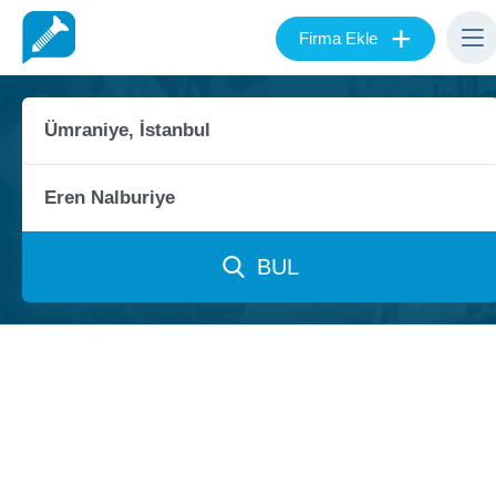
+
Firma Ekle
BUL