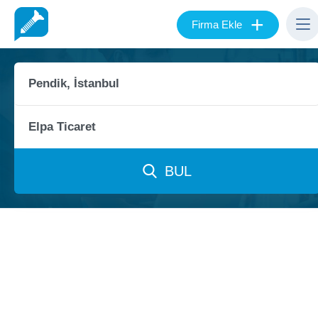
+
Firma Ekle
BUL