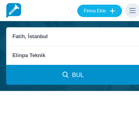
+
Firma Ekle
BUL