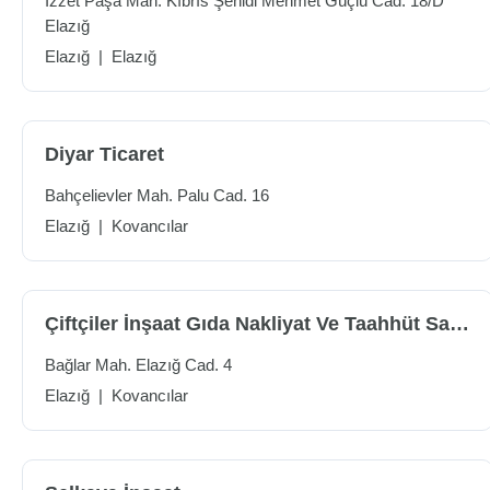
İzzet Paşa Mah. Kıbrıs Şehidi Mehmet Güçlü Cad. 18/D
Elazığ
Elazığ
|
Elazığ
Diyar Ticaret
Bahçelievler Mah. Palu Cad. 16
Elazığ
|
Kovancılar
Çiftçiler İnşaat Gıda Nakliyat Ve Taahhüt San. Ve Tic.ltd.şti.
Bağlar Mah. Elazığ Cad. 4
Elazığ
|
Kovancılar