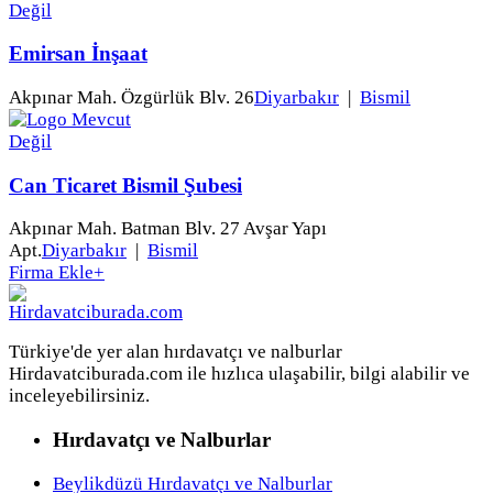
Emirsan İnşaat
Akpınar Mah. Özgürlük Blv. 26
Diyarbakır
|
Bismil
Can Ticaret Bismil Şubesi
Akpınar Mah. Batman Blv. 27 Avşar Yapı
Apt.
Diyarbakır
|
Bismil
Firma Ekle
+
Türkiye'de yer alan hırdavatçı ve nalburlar
Hirdavatciburada.com ile hızlıca ulaşabilir, bilgi alabilir ve
inceleyebilirsiniz.
Hırdavatçı ve Nalburlar
Beylikdüzü Hırdavatçı ve Nalburlar