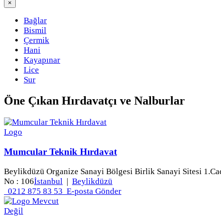
×
Bağlar
Bismil
Çermik
Hani
Kayapınar
Lice
Sur
Öne Çıkan
Hırdavatçı ve Nalburlar
Mumcular Teknik Hırdavat
Beylikdüzü Organize Sanayi Bölgesi Birlik Sanayi Sitesi 1.Ca
No : 106
İstanbul
|
Beylikdüzü
0212 875 83 53
E-posta Gönder