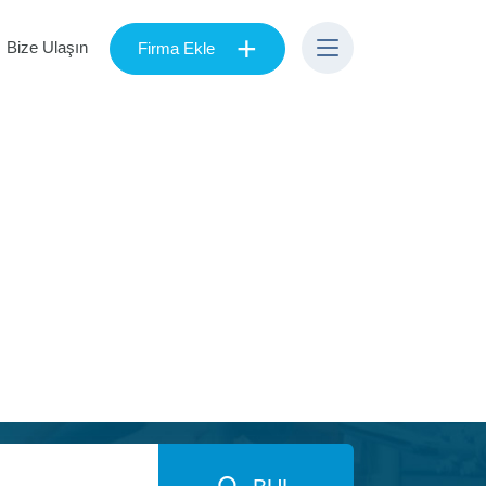
+
Bize Ulaşın
Firma Ekle