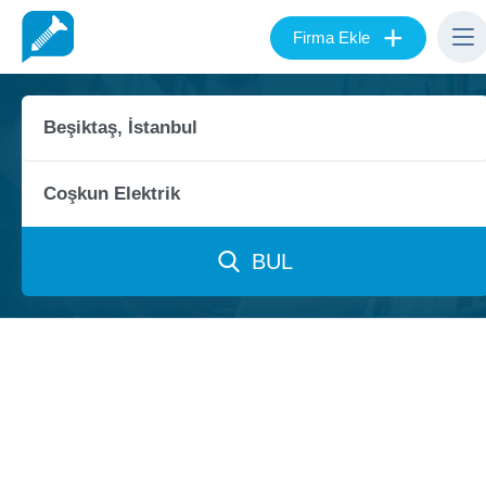
+
Firma Ekle
BUL