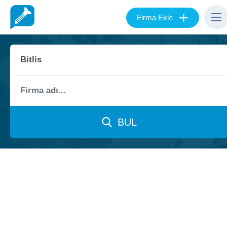
+
Firma Ekle
BUL