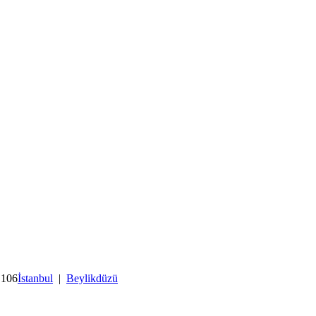
 106
İstanbul
|
Beylikdüzü