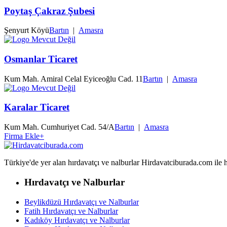
Poytaş Çakraz Şubesi
Şenyurt Köyü
Bartın
|
Amasra
Osmanlar Ticaret
Kum Mah. Amiral Celal Eyiceoğlu Cad. 11
Bartın
|
Amasra
Karalar Ticaret
Kum Mah. Cumhuriyet Cad. 54/A
Bartın
|
Amasra
Firma Ekle
+
Türkiye'de yer alan hırdavatçı ve nalburlar Hirdavatciburada.com ile hızl
Hırdavatçı ve Nalburlar
Beylikdüzü Hırdavatçı ve Nalburlar
Fatih Hırdavatçı ve Nalburlar
Kadıköy Hırdavatçı ve Nalburlar