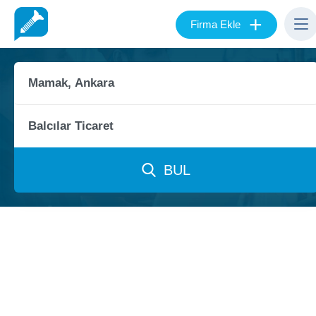
+
Firma Ekle
BUL