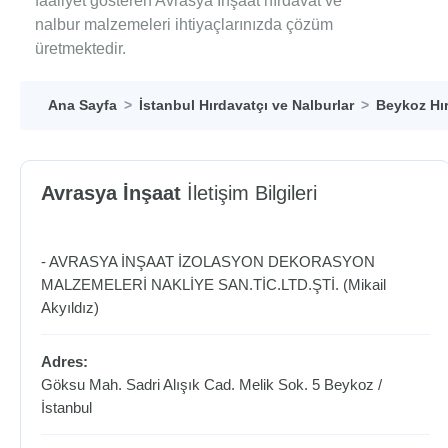
faaliyet gösteren Avrasya İnşaat hırdavat ve
nalbur malzemeleri ihtiyaçlarınızda çözüm
üretmektedir.
Ana Sayfa
İstanbul Hırdavatçı ve Nalburlar
Beykoz Hır
Avrasya İnşaat
İletişim Bilgileri
- AVRASYA İNŞAAT İZOLASYON DEKORASYON
MALZEMELERİ NAKLİYE SAN.TİC.LTD.ŞTİ. (Mikail
Akyıldız)
Adres:
Göksu Mah. Sadri Alışık Cad. Melik Sok. 5
Beykoz
/
İstanbul