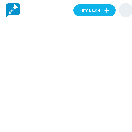
+
Firma Ekle