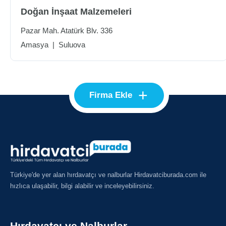
Doğan İnşaat Malzemeleri
Pazar Mah. Atatürk Blv. 336
Amasya
|
Suluova
+
Firma Ekle
Türkiye'de yer alan hırdavatçı ve nalburlar Hirdavatciburada.com ile
hızlıca ulaşabilir, bilgi alabilir ve inceleyebilirsiniz.
Hırdavatçı ve Nalburlar