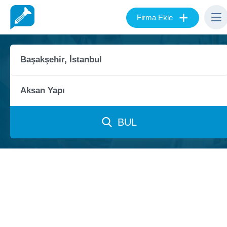
+
Firma Ekle
BUL