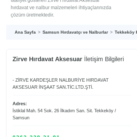
faaliyet gösteren Zirve Hırdavat Aksesuar
hırdavat ve nalbur malzemeleri ihtiyaçlarınızda
çözüm üretmektedir.
Ana Sayfa
Samsun Hırdavatçı ve Nalburlar
Tekkeköy H
Zirve Hırdavat Aksesuar
İletişim Bilgileri
- ZİRVE KARDEŞLER NALBURİYE HIRDAVAT
AKSESUAR İNŞAAT SAN.TİC.LTD.ŞTİ.
Adres:
İstiklal Mah. 54 Sok. 26 İlkadım San. Sit.
Tekkeköy
/
Samsun