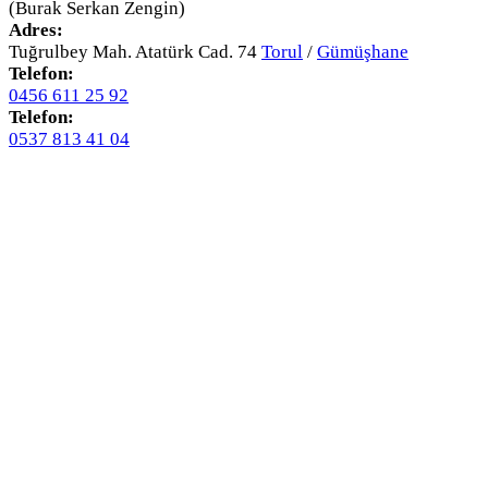
(Burak Serkan Zengin)
Adres:
Tuğrulbey Mah. Atatürk Cad. 74
Torul
/
Gümüşhane
Telefon:
0456 611 25 92
Telefon:
0537 813 41 04