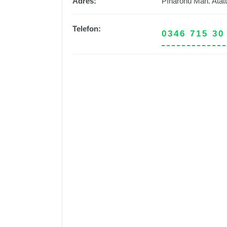
Adres:
Pınarönü Mah. Atat
Telefon:
0346 715 30