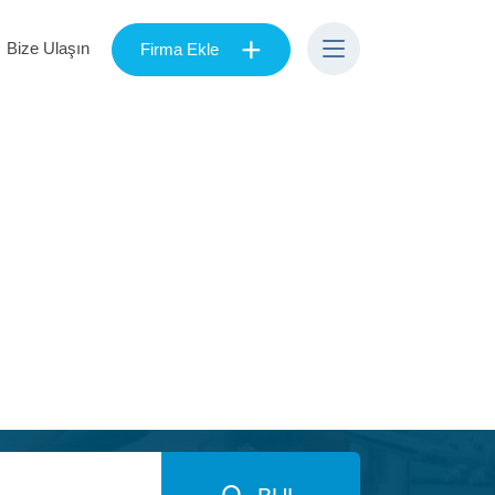
+
Bize Ulaşın
Firma Ekle