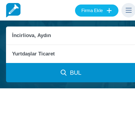
+
Firma Ekle
BUL