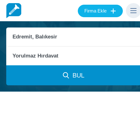
+
Firma Ekle
BUL