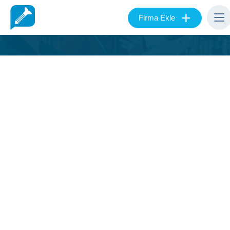
+
Firma Ekle