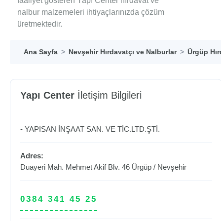
faaliyet gösteren Yapı Center hırdavat ve
nalbur malzemeleri ihtiyaçlarınızda çözüm
üretmektedir.
Ana Sayfa
Nevşehir Hırdavatçı ve Nalburlar
Ürgüp Hır
Yapı Center
İletişim Bilgileri
- YAPISAN İNŞAAT SAN. VE TİC.LTD.ŞTİ.
Adres:
Duayeri Mah. Mehmet Akif Blv. 46
Ürgüp
/
Nevşehir
0384 341 45 25